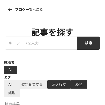
arrow_back
ブログ一覧へ戻る
記事を探す
検索
投稿者
All
タグ
All
特定創業支援
法人設立
税務
経理
検索結果
: