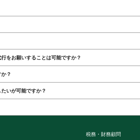
。
しています。
を問いません。
代行をお願いすることは可能ですか？
で、その後2～3か月をかけて毎月のルーティンを確定していきま
すか？
ください。
したいが可能ですか？
・方法でご提出いただきます。
資料一覧等を納品いたします。
、その資料を共有頂くだけでOKです。
（別途見積）。
を頂きます。
ダー」を利用してご提示させて頂きます。
頂きながら決定していきます。
税務・財務顧問