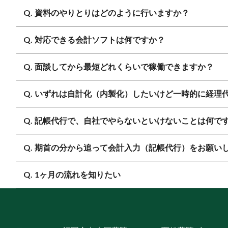
Q. 資料のやりとりはどのように行いますか？
Q. 対応できる会計ソフトは何ですか？
A. 主にGoogleDriveを用いて資料のやりとりを行います
Q. 面談してから最短どれくらいで稼働できますか？
A. freee会計・マネーフォワードクラウド会計に対応
また、他社ソフトからのデータ移行については、ソフト
Q. いずれは自計化（内製化）したいけど一時的に経理
A. ご契約後、経理代行であれば最短1ヶ月後から可能
Q. 記帳代行で、自社でやらないといけないことは何で
A. もちろん可能です。繁忙期のみのご依頼等もご相談
基本的に半年間～でお受けします。
Q. 期首の分から追って会計入力（記帳代行）をお願い
A. 請求書や領収書等の会計資料を、毎月決まった期限
自計化の際には、引継ぎ期間を設けてマニュアル・記帳
経理業務（請求書の作成や支払い等）を行っていただき
また、自計化がスムーズに回るまでサポートも可能です
Q. 1ヶ月の流れを知りたい
A.可能です。基本的に、月額×対応する月数分のご料金
A. 経理代行の1ヶ月の流れを、毎月「経理代行カレン
資料の提出期限、弊社からの報告日等をお打合せさせて