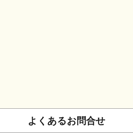
プロのスタッフが正確かつ迅速に会計入力を代行します
まずは話すだけでOKです
する時間がない」「ITが苦手で不安」——そん
談は無料・オンライン対応可。所要時間は30分程
や契約書を用意する必要はありません。お気軽にど
無料相談を申し込む
arrow_forward
よくあるお問合せ