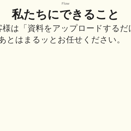
Flow
私たちにできること
客様は「資料をアップロードするだ
あとはまるッとお任せください
02
03
会計入力
納品
など必
API連携をフル活用し、経理のプ
毎月、
にアッ
ロがお客様に代わって正確な会計
ージツ
理に費
入力を進めます。手入力のミスを
処理に
。
排除し、信頼できる会計データを
ご質問